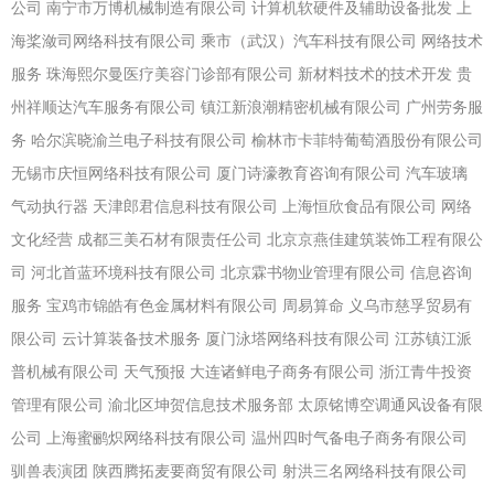
公司
南宁市万博机械制造有限公司
计算机软硬件及辅助设备批发
上
海桨潋司网络科技有限公司
乘市（武汉）汽车科技有限公司
网络技术
服务
珠海熙尔曼医疗美容门诊部有限公司
新材料技术的技术开发
贵
州祥顺达汽车服务有限公司
镇江新浪潮精密机械有限公司
广州劳务服
务
哈尔滨晓渝兰电子科技有限公司
榆林市卡菲特葡萄酒股份有限公司
无锡市庆恒网络科技有限公司
厦门诗濠教育咨询有限公司
汽车玻璃
气动执行器
天津郎君信息科技有限公司
上海恒欣食品有限公司
网络
文化经营
成都三美石材有限责任公司
北京京燕佳建筑装饰工程有限公
司
河北首蓝环境科技有限公司
北京霖书物业管理有限公司
信息咨询
服务
宝鸡市锦皓有色金属材料有限公司
周易算命
义乌市慈孚贸易有
限公司
云计算装备技术服务
厦门泳塔网络科技有限公司
江苏镇江派
普机械有限公司
天气预报
大连诸鲜电子商务有限公司
浙江青牛投资
管理有限公司
渝北区坤贺信息技术服务部
太原铭博空调通风设备有限
公司
上海蜜鹂炽网络科技有限公司
温州四时气备电子商务有限公司
驯兽表演团
陕西腾拓麦要商贸有限公司
射洪三名网络科技有限公司